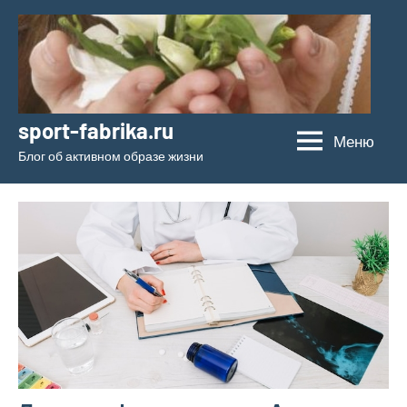
Перейти
к
содержимому
sport-fabrika.ru
Меню
Блог об активном образе жизни