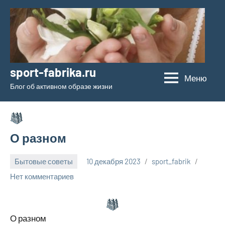
Перейти
к
содержимому
sport-fabrika.ru
Меню
Блог об активном образе жизни
О разном
Бытовые советы
10 декабря 2023
sport_fabrik
Нет комментариев
О разном