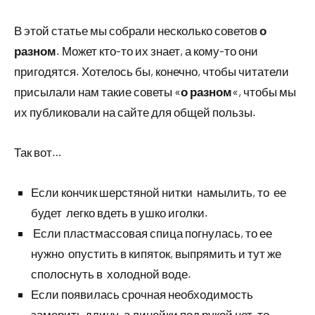
В этой статье мы собрали несколько советов
о
разном
. Может кто-то их знает, а кому-то они
пригодятся. Хотелось бы, конечно, чтобы читатели
присылали нам такие советы «
о разном
«, чтобы мы
их публиковали на сайте для общей пользы.
Так вот…
Если кончик шерстяной нитки намылить, то ее
будет легко вдеть в ушко иголки.
Если пластмассовая спица погнулась, то ее
нужно опустить в кипяток, выпрямить и тут же
сполоснуть в холодной воде.
Если появилась срочная необходимость
замерить длину, а линейки под рукой нет, то