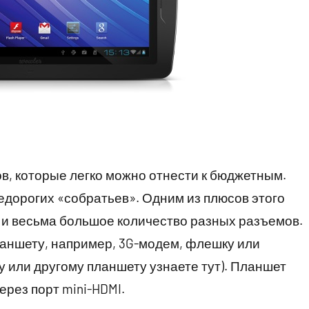
ов, которые легко можно отнести к бюджетным.
едорогих «собратьев». Одним из плюсов этого
0 и весьма большое количество разных разъемов.
ланшету, например, 3G-модем, флешку или
му или другому планшету узнаете тут). Планшет
рез порт mini-HDMI.