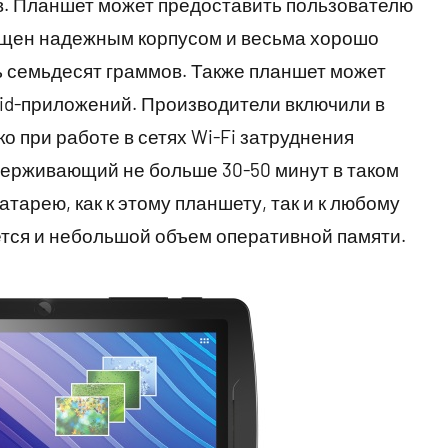
в. Планшет может предоставить пользователю
нащен надежным корпусом и весьма хорошо
ь семьдесят граммов. Также планшет может
oid-приложений. Производители включили в
о при работе в сетях Wi-Fi затруднения
держивающий не больше 30-50 минут в таком
арею, как к этому планшету, так и к любому
ется и небольшой объем оперативной памяти.